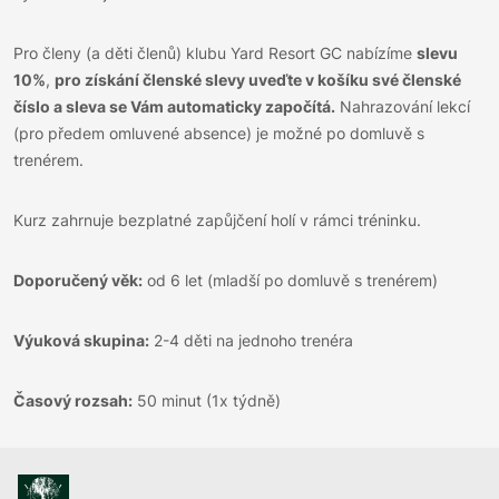
Pro členy (a děti členů) klubu Yard Resort GC nabízíme
slevu
10%
,
pro získání členské slevy uveďte v košíku své členské
číslo a sleva se Vám automaticky započítá.
Nahrazování lekcí
(pro předem omluvené absence) je možné po domluvě s
trenérem.
Kurz zahrnuje bezplatné zapůjčení holí v rámci tréninku.
Doporučený věk:
od 6 let (mladší po domluvě s trenérem)
Výuková skupina:
2-4 děti na jednoho trenéra
Časový rozsah:
50 minut (1x týdně)