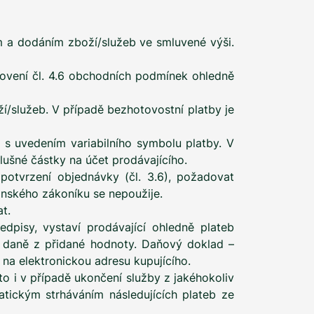
ím a dodáním zboží/služeb ve smluvené výši.
novení čl. 4.6 obchodních podmínek ohledně
ží/služeb. V případě bezhotovostní platby je
 s uvedením variabilního symbolu platby. V
lušné částky na účet prodávajícího.
potvrzení objednávky (čl. 3.6), požadovat
anského zákoníku se nepoužije.
t.
dpisy, vystaví prodávající ohledně plateb
m daně z přidané hodnoty. Daňový doklad –
 na elektronickou adresu kupujícího.
a to i v případě ukončení služby z jakéhokoliv
atickým strháváním následujících plateb ze