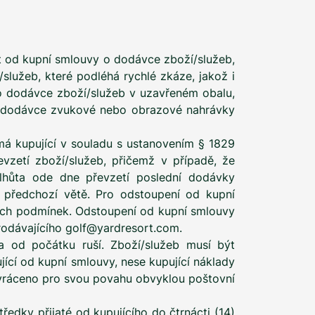
it od kupní smlouvy o dodávce zboží/služeb,
lužeb, které podléhá rychlé zkáze, jakož i
 o dodávce zboží/služeb v uzavřeném obalu,
y o dodávce zvukové nebo obrazové nahrávky
, má kupující v souladu s ustanovením § 1829
vzetí zboží/služeb, přičemž v případě, že
 lhůta ode dne převzetí poslední dodávky
 předchozí větě. Pro odstoupení od kupní
ních podmínek. Odstoupení od kupní smlouvy
rodávajícího
golf@yardresort.com
.
 od počátku ruší. Zboží/služeb musí být
ící od kupní smlouvy, nese kupující náklady
 vráceno pro svou povahu obvyklou poštovní
ředky přijaté od kupujícího do čtrnácti (14)