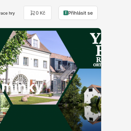
0 Kč
Přihlásit se
ace hry
dmínky