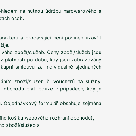
 s ohledem na nutnou údržbu hardwarového a
tích osob.
rakteru a prodávající není povinen uzavřít
ije.
ivého zboží/služeb. Ceny zboží/služeb jsou
 v platnosti po dobu, kdy jsou zobrazovány
upní smlouvu za individuálně sjednaných
ním zboží/služeb či voucherů na služby.
 obchodu platí pouze v případech, kdy je
du. Objednávkový formulář obsahuje zejména
pního košíku webového rozhraní obchodu),
ho zboží/služeb a