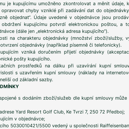
mu je kupujícímu umožněno zkontrolovat a měnit údaje, kte
 opravovat chyby vzniklé při zadávání dat do objednávky
azně objednat“. Údaje uvedené v objednávce jsou prodáv
obdržení kupujícímu potvrdí elektronickou poštou, a to
návce (dále jen „elektronická adresa kupujícího“).
losti na charakteru objednávky (množství zboží/služby,
tvrzení objednávky (například písemně či telefonicky).
upujícím vzniká doručením přijetí objednávky (akceptací
onické pošty kupujícího.
kačních prostředků na dálku při uzavírání kupní smlouv
slosti s uzavřením kupní smlouvy (náklady na internetové 
neliší od základní sazby.
ODMÍNKY
 spojené s dodáním zboží/služeb dle kupní smlouvy může ku
drese Yard Resort Golf Club, Ke Tvrzi 7, 250 72 Předboj;
ujícím v objednávce;
ho 5030010421/5500 vedený u společnosti Raiffeisenbank a