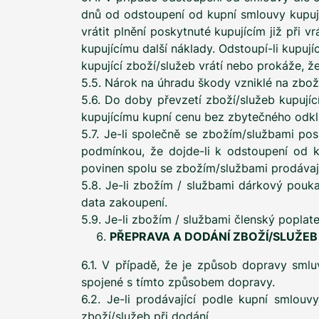
dnů od odstoupení od kupní smlouvy kupujíc
vrátit plnění poskytnuté kupujícím již při 
kupujícímu další náklady. Odstoupí-li kupují
kupující zboží/služeb vrátí nebo prokáže, že
5.5. Nárok na úhradu škody vzniklé na zboží
5.6. Do doby převzetí zboží/služeb kupujíc
kupujícímu kupní cenu bez zbytečného odkl
5.7. Je-li společně se zbožím/službami po
podmínkou, že dojde-li k odstoupení od k
povinen spolu se zbožím/službami prodávají
5.8. Je-li zbožím / službami dárkový pouka
data zakoupení.
5.9. Je-li zbožím / službami členský poplat
PŘEPRAVA A DODÁNÍ ZBOŽÍ/SLUŽEB
6.1. V případě, že je způsob dopravy smlu
spojené s tímto způsobem dopravy.
6.2. Je-li prodávající podle kupní smlouv
zboží/služeb při dodání.