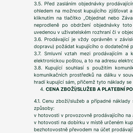
3.5. Před zasláním objednávky prodávající
ohledem na možnost kupujícího zjišťovat a
kliknutím na tlačítko „Objednat nebo Záv
neprodleně po obdržení objednávky toto 
uvedenou v uživatelském rozhraní či v objed
3.6. Prodávající je vždy oprávněn v závis
dopravu) požádat kupujícího o dodatečné po
3.7. Smluvní vztah mezi prodávajícím a k
elektronickou poštou, a to na adresu elektr
3.8. Kupující souhlasí s použitím komuni
komunikačních prostředků na dálku v souvi
hradí kupující sám, přičemž tyto náklady se 
CENA ZBOŽÍ/SLUŽEB A PLATEBNÍ P
4.1. Cenu zboží/služeb a případné náklady
způsoby:
v hotovosti v provozovně prodávajícího na a
v hotovosti na dobírku v místě určeném kup
bezhotovostně převodem na účet prodávající