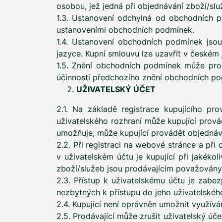
osobou, jež jedná při objednávání zboží/sl
1.3. Ustanovení odchylná od obchodních p
ustanoveními obchodních podmínek.
1.4. Ustanovení obchodních podmínek jso
jazyce. Kupní smlouvu lze uzavřít v českém 
1.5. Znění obchodních podmínek může prod
účinnosti předchozího znění obchodních po
UŽIVATELSKÝ ÚČET
2.1. Na základě registrace kupujícího p
uživatelského rozhraní může kupující prová
umožňuje, může kupující provádět objednáv
2.2. Při registraci na webové stránce a př
v uživatelském účtu je kupující při jakéko
zboží/služeb jsou prodávajícím považovány
2.3. Přístup k uživatelskému účtu je zabe
nezbytných k přístupu do jeho uživatelskéh
2.4. Kupující není oprávněn umožnit využívá
2.5. Prodávající může zrušit uživatelský úče