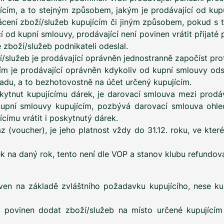
ím, a to stejným způsobem, jakým je prodávající od kupují
vrácení zboží/služeb kupujícím či jiným způsobem, pokud s 
cí od kupní smlouvy, prodávající není povinen vrátit přijat
 zboží/služeb podnikateli odeslal.
/služeb je prodávající oprávněn jednostranně započíst prot
ím je prodávající oprávněn kdykoliv od kupní smlouvy ods
adu, a to bezhotovostně na účet určený kupujícím.
skytnut kupujícímu dárek, je darovací smlouva mezi prodá
upní smlouvy kupujícím, pozbývá darovací smlouva ohled
címu vrátit i poskytnutý dárek.
z (voucher), je jeho platnost vždy do 31.12. roku, ve kte
ek na daný rok, tento není dle VOP a stanov klubu refundova
ven na základě zvláštního požadavku kupujícího, nese ku
y povinen dodat zboží/služeb na místo určené kupujícím