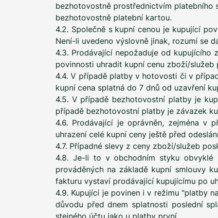
bezhotovostně prostřednictvím platebního
bezhotovostně platební kartou.
4.2. Společně s kupní cenou je kupující po
Není-li uvedeno výslovně jinak, rozumí se d
4.3. Prodávající nepožaduje od kupujícího
povinnosti uhradit kupní cenu zboží/služeb
4.4. V případě platby v hotovosti či v příp
kupní cena splatná do 7 dnů od uzavření ku
4.5. V případě bezhotovostní platby je ku
případě bezhotovostní platby je závazek ku
4.6. Prodávající je oprávněn, zejména v 
uhrazení celé kupní ceny ještě před odeslá
4.7. Případné slevy z ceny zboží/služeb po
4.8. Je-li to v obchodním styku obvyklé 
prováděných na základě kupní smlouvy kup
fakturu vystaví prodávající kupujícímu po u
4.9. Kupující je povinen i v režimu "platby n
důvodu před dnem splatnosti poslední splá
stejného účtu jako u platby první.