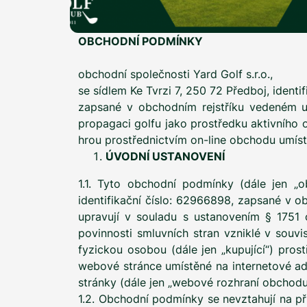
OBCHODNÍ PODMÍNKY
obchodní společnosti Yard Golf s.r.o.,
se sídlem Ke Tvrzi 7, 250 72 Předboj, identi
zapsané v obchodním rejstříku vedeném u
propagaci golfu jako prostředku aktivního o
hrou prostřednictvím on-line obchodu umís
ÚVODNÍ USTANOVENÍ
1.1. Tyto obchodní podmínky (dále jen „o
identifikační číslo: 62966898, zapsané v o
upravují v souladu s ustanovením § 1751 
povinnosti smluvních stran vzniklé v souvi
fyzickou osobou (dále jen „kupující“) pro
webové stránce umístěné na internetové a
stránky (dále jen „webové rozhraní obchodu
1.2. Obchodní podmínky se nevztahují na př