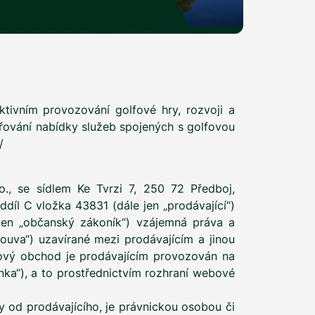
ivním provozování golfové hry, rozvoji a
šiřování nabídky služeb spojených s golfovou
/
o., se sídlem Ke Tvrzi 7, 250 72 Předboj,
díl C vložka 43831 (dále jen „prodávající“)
 jen „občanský zákoník“) vzájemná práva a
louva“) uzavírané mezi prodávajícím a jinou
etový obchod je prodávajícím provozován na
nka“), a to prostřednictvím rozhraní webové
y od prodávajícího, je právnickou osobou či