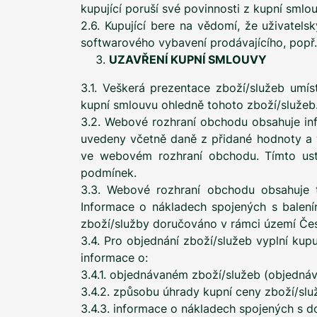
kupující poruší své povinnosti z kupní sml
2.6. Kupující bere na vědomí, že uživatel
softwarového vybavení prodávajícího, popř
UZAVŘENÍ KUPNÍ SMLOUVY
3.1. Veškerá prezentace zboží/služeb umís
kupní smlouvu ohledně tohoto zboží/služeb
3.2. Webové rozhraní obchodu obsahuje inf
uvedeny včetně daně z přidané hodnoty a v
ve webovém rozhraní obchodu. Tímto ust
podmínek.
3.3. Webové rozhraní obchodu obsahuje 
Informace o nákladech spojených s balen
zboží/služby doručováno v rámci území Čes
3.4. Pro objednání zboží/služeb vyplní ku
informace o:
3.4.1. objednávaném zboží/služeb (objednáv
3.4.2. způsobu úhrady kupní ceny zboží/s
3.4.3. informace o nákladech spojených s d