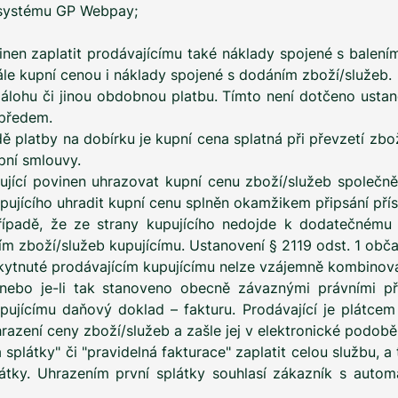
 systému GP Webpay;
vinen zaplatit prodávajícímu také náklady spojené s balen
ále kupní cenou i náklady spojené s dodáním zboží/služeb.
 zálohu či jinou obdobnou platbu. Tímto není dotčeno usta
 předem.
adě platby na dobírku je kupní cena splatná při převzetí zbo
pní smlouvy.
pující povinen uhrazovat kupní cenu zboží/služeb společně
pujícího uhradit kupní cenu splněn okamžikem připsání přís
případě, že ze strany kupujícího nedojde k dodatečnému 
ním zboží/služeb kupujícímu. Ustanovení § 2119 odst. 1 obč
skytnuté prodávajícím kupujícímu nelze vzájemně kombinova
nebo je-li tak stanoveno obecně závaznými právními pře
ujícímu daňový doklad – fakturu. Prodávající je plátce
hrazení ceny zboží/služeb a zašle jej v elektronické podobě
a splátky" či "pravidelná fakturace" zaplatit celou službu, 
tky. Uhrazením první splátky souhlasí zákazník s autom