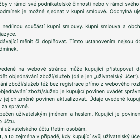
užby v rámci své podnikatelské činnosti nebo v rámci svéh
odmínek je možné sjednat v kupní smlouvě. Odchylná uj
u nedílnou součástí kupní smlouvy. Kupní smlouva a ob
jazyce.
ávající měnit či doplňovat. Tímto ustanovením nejsou d
dmínek.
rovedené na webové stránce může kupující přistupovat d
dět objednávání zboží/služeb (dále jen „uživatelský účet“
ání zboží/služeb též bez registrace přímo z webového roz
i objednávání zboží/služeb je kupující povinen uvádět sprá
liv jejich změně povinen aktualizovat. Údaje uvedené kupu
 za správné.
zpečen uživatelským jménem a heslem. Kupující je povine
o účtu.
ní uživatelského účtu třetím osobám.
t, a to zejména v případě, kdy kupující svůj uživatelský úče