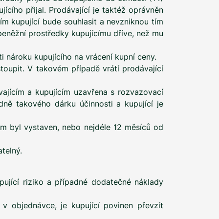
cího přijal. Prodávající je taktéž oprávněn
tím kupující bude souhlasit a nevzniknou tím
é peněžní prostředky kupujícímu dříve, než mu
i nároku kupujícího na vrácení kupní ceny.
toupit. V takovém případě vrátí prodávající
vajícím a kupujícím uzavřena s rozvazovací
ně takového dárku účinnosti a kupující je
rém byl vystaven, nebo nejdéle 12 měsíců od
telný.
pující riziko a případné dodatečné náklady
 v objednávce, je kupující povinen převzít