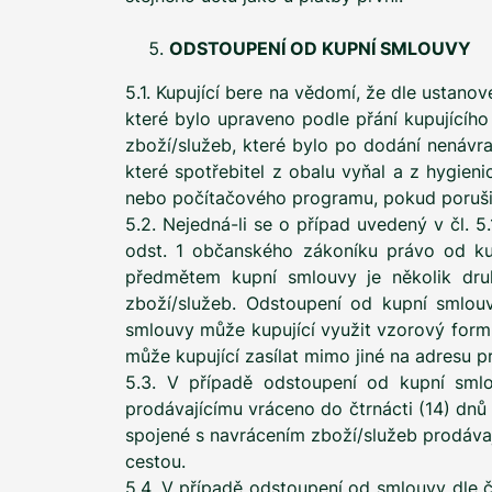
ODSTOUPENÍ OD KUPNÍ SMLOUVY
5.1. Kupující bere na vědomí, že dle ustan
které bylo upraveno podle přání kupujícíh
zboží/služeb, které bylo po dodání nenávr
které spotřebitel z obalu vyňal a z hygie
nebo počítačového programu, pokud porušil 
5.2. Nejedná-li se o případ uvedený v čl. 5
odst. 1 občanského zákoníku právo od kup
předmětem kupní smlouvy je několik druh
zboží/služeb. Odstoupení od kupní smlou
smlouvy může kupující využit vzorový form
může kupující zasílat mimo jiné na adresu 
5.3. V případě odstoupení od kupní sml
prodávajícímu vráceno do čtrnácti (14) dnů
spojené s navrácením zboží/služeb prodáva
cestou.
5.4. V případě odstoupení od smlouvy dle čl