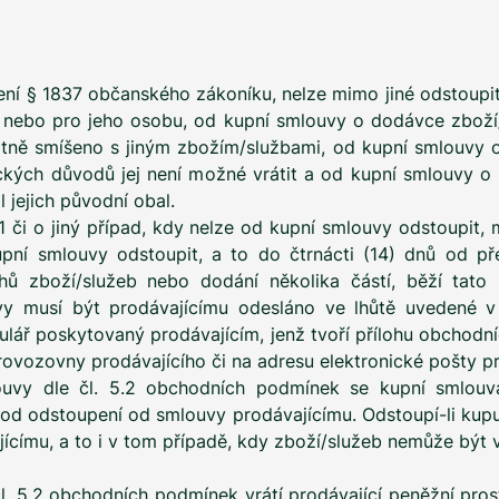
ovení § 1837 občanského zákoníku, nelze mimo jiné odstoup
o nebo pro jeho osobu, od kupní smlouvy o dodávce zboží/s
atně smíšeno s jiným zbožím/službami, od kupní smlouvy
nických důvodů jej není možné vrátit a od kupní smlouv
jejich původní obal.
.1 či o jiný případ, kdy nelze od kupní smlouvy odstoupit
ní smlouvy odstoupit, a to do čtrnácti (14) dnů od pře
ů zboží/služeb nebo dodání několika částí, běží tato
vy musí být prodávajícímu odesláno ve lhůtě uvedené v
ulář poskytovaný prodávajícím, jenž tvoří přílohu obchod
provozovny prodávajícího či na adresu elektronické pošty p
ouvy dle čl. 5.2 obchodních podmínek se kupní smlouva
 od odstoupení od smlouvy prodávajícímu. Odstoupí-li kupuj
jícímu, a to i v tom případě, kdy zboží/služeb nemůže být
. 5.2 obchodních podmínek vrátí prodávající peněžní prost