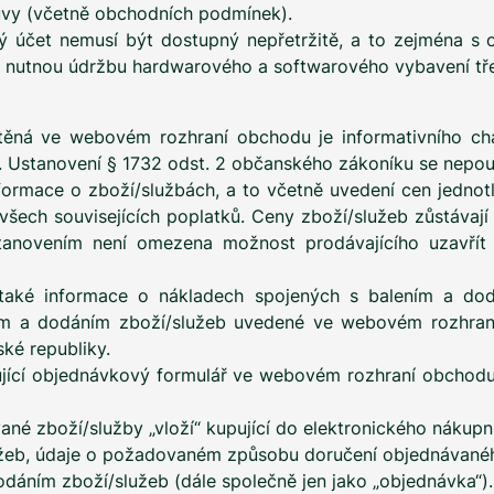
ouvy (včetně obchodních podmínek).
ský účet nemusí být dostupný nepřetržitě, a to zejména
. nutnou údržbu hardwarového a softwarového vybavení tře
těná ve webovém rozhraní obchodu je informativního cha
. Ustanovení § 1732 odst. 2 občanského zákoníku se nepouž
ormace o zboží/službách, a to včetně uvedení cen jednotl
šech souvisejících poplatků. Ceny zboží/služeb zůstávají
anovením není omezena možnost prodávajícího uzavřít k
také informace o nákladech spojených s balením a dodá
ím a dodáním zboží/služeb uvedené ve webovém rozhraní
ké republiky.
pující objednávkový formulář ve webovém rozhraní obcho
ané zboží/služby „vloží“ kupující do elektronického náku
lužeb, údaje o požadovaném způsobu doručení objednávané
odáním zboží/služeb (dále společně jen jako „objednávka“).