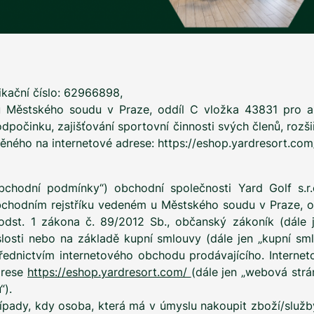
fikační číslo: 62966898,
 Městského soudu v Praze, oddíl C vložka 43831 pro akt
dpočinku, zajišťování sportovní činnosti svých členů, roz
těného na internetové adrese:
https://eshop.yardresort.com
bchodní podmínky“) obchodní společnosti Yard Golf s.r.
bchodním rejstříku vedeném u Městského soudu v Praze, od
odst. 1 zákona č. 89/2012 Sb., občanský zákoník (dále
slosti nebo na základě kupní smlouvy (dále jen „kupní sm
střednictvím internetového obchodu prodávajícího. Intern
drese
https://eshop.yardresort.com/
(dále jen „webová strá
“).
ípady, kdy osoba, která má v úmyslu nakoupit zboží/služb