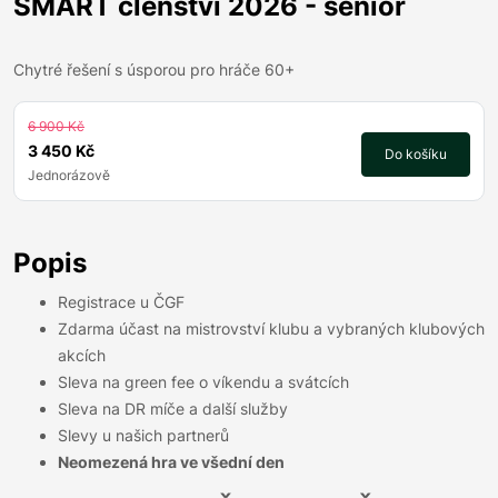
SMART členství 2026 - senior
Chytré řešení s úsporou pro hráče 60+
6 900 Kč
3 450 Kč
Do košíku
Jednorázově
Popis
Registrace u ČGF
Zdarma účast na mistrovství klubu a vybraných klubových
akcích
Sleva na green fee o víkendu a svátcích
Sleva na DR míče a další služby
Slevy u našich partnerů
Neomezená hra ve všední den